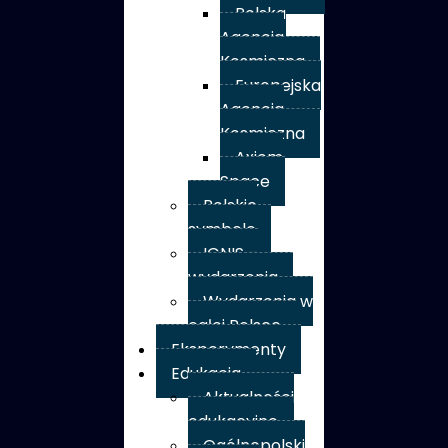
Polska
Agencja
Kosmiczna
Europejska
Agencja
Kosmiczna
Axiom
Space
Polskie
symbole
IGNIS –
wydarzenia
Wydarzenia w
całej Polsce
Eksperymenty
Edukacja
Aktualności
edukacyjne
Ogólnopolski