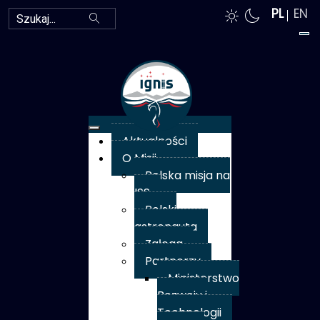
Szukaj
PL
EN
Aktualności
O Misji
Polska misja na
ISS
Polski
astronauta
Załoga
Partnerzy
Ministerstwo
Rozwoju i
Technologii