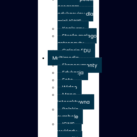
program
edukacyjny dla
misji IGNIS
Konkursy
Strefa małego
astronauty
Galeria EDU
Multimedia
Eksperymenty
Edukacja
Foto
Wideo
Mapa
interaktywna
Polskie
symbole
IGNIS
wykłady